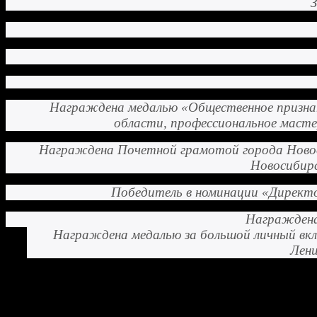
Награждена медалью «Общественное призна
области, профессиональное маст
Награждена Почетной грамотой города Новоси
Новосибирс
Победитель в номинации «Директор
Награждена
Награждена медалью за большой личный вкла
Лени
Гимназия №16 «Французская» - одно из старейших об
юбилей. В 2018 году – 50 лет углубленного изучения