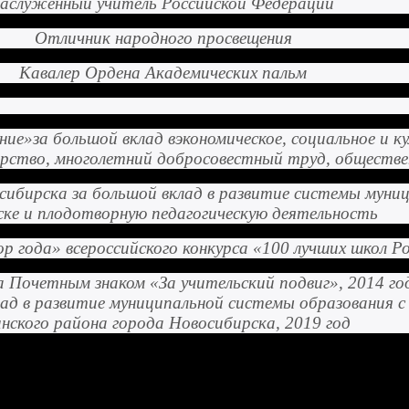
Заслуженный учитель Российской Федерации
Отличник народного просвещения
Кавалер Ордена Академических пальм
ние»
за большой вклад в
экономическое, социальное и 
ерство, многолетний добросовестный труд, обществ
бирска за большой вклад в развитие системы муници
ке и плодотворную педагогическую деятельность
 года» всероссийского конкурса «100 лучших школ Ро
 Почетным знаком «За учительский подвиг», 2014 го
д в развитие муниципальной системы образования с 
нского района города Новосибирска, 2019 год
разовательных учреждений города Новосибирска. В 20
 французского языка.