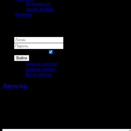
О директоре
Задать вопрос
Дневник
Логин
Запомнить меня
Войти
Забыли пароль?
Забыли логин?
Регистрация
Директор
Директор гимназии 