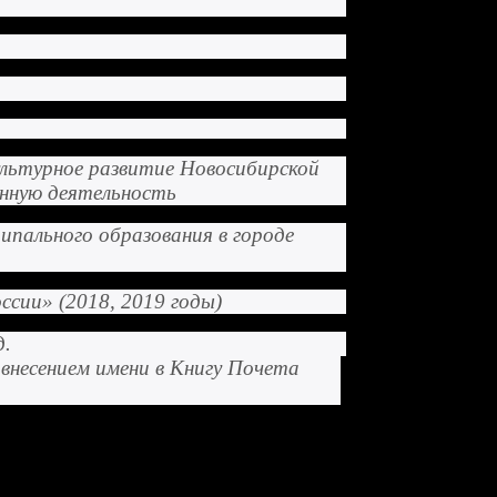
культурное развитие Новосибирской
енную деятельность
пального образования в городе
ссии» (2018, 2019 годы)
д.
внесением имени в Книгу Почета
17 году отметила свой 85-летний