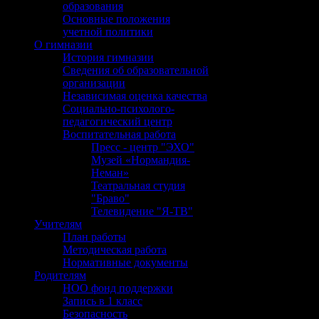
образования
Основные положения
учетной политики
О гимназии
История гимназии
Сведения об образовательной
организации
Независимая оценка качества
Социально-психолого-
педагогический центр
Воспитательная работа
Пресс - центр "ЭХО"
Музей «Нормандия-
Неман»
Театральная студия
"Браво"
Телевидение "Я-ТВ"
Учителям
План работы
Методическая работа
Нормативные документы
Родителям
НОО фонд поддержки
Запись в 1 класс
Безопасность