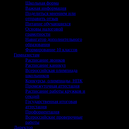
Школьная форма
Важная информация
Поделиться мнением или
отправить отзыв
Питание обучающихся
Основы налоговой
грамотности
Навигатор дополнительного
образования
Формирование 10 классов
Гимназистам
Расписание звонков
Расписание каникул
Всероссийская олимпиада
школьников
Конкурсы, олимпиады, НПК
Промежуточная аттестация
Расписание работы кружков и
секций
Государственная итоговая
аттестация
Профориентация
Всероссийские проверочные
работы
Директор