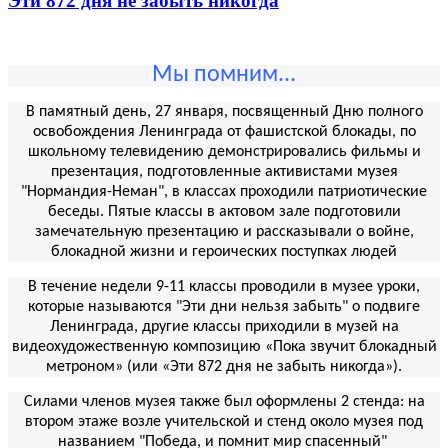
Эти 872 дня не забыть никогда
Мы помним...
В памятный день, 27 января, посвященный Дню полного
освобождения Ленинграда от фашистской блокады, п
о
школьному телевидению демонстрировались фильмы и
презентация, подготовленные активистами музея
"Нормандия-Неман", в классах проходили патриотические
беседы. Пятые классы в актовом зале подготовили
замечательную презентацию и рассказывали о войне,
блокадной жизни и героических поступках людей
В течение недели 9-11 классы проводили в музее уроки,
которые называются "Эти дни нельзя забыть" о подвиге
Ленинграда, другие классы приходили в музей на
видеохудожественную композицию «Пока звучит блокадный
метроном» (или «Эти 872 дня не забыть никогда»).
Силами членов музея также был оформлены 2 стенда: на
втором этаже возле учительской и стенд около музея под
названием "Победа, и помнит мир спасенный"