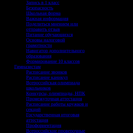
Запись в 1 класс
Безопасность
Школьная форма
Важная информация
Поделиться мнением или
отправить отзыв
Питание обучающихся
Основы налоговой
грамотности
Навигатор дополнительного
образования
Формирование 10 классов
Гимназистам
Расписание звонков
Расписание каникул
Всероссийская олимпиада
школьников
Конкурсы, олимпиады, НПК
Промежуточная аттестация
Расписание работы кружков и
секций
Государственная итоговая
аттестация
Профориентация
Всероссийские проверочные