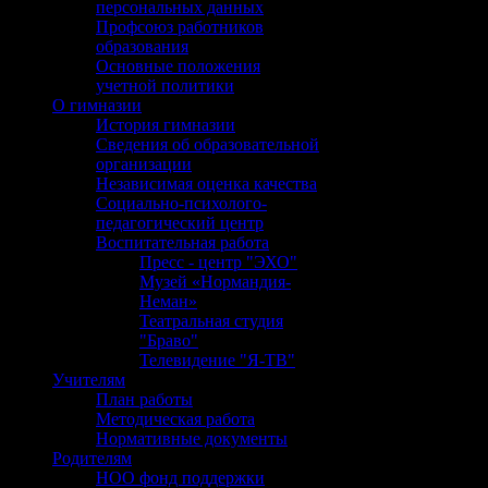
персональных данных
Профсоюз работников
образования
Основные положения
учетной политики
О гимназии
История гимназии
Сведения об образовательной
организации
Независимая оценка качества
Социально-психолого-
педагогический центр
Воспитательная работа
Пресс - центр "ЭХО"
Музей «Нормандия-
Неман»
Театральная студия
"Браво"
Телевидение "Я-ТВ"
Учителям
План работы
Методическая работа
Нормативные документы
Родителям
НОО фонд поддержки