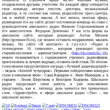
поздравления друзьям, учителям. На каждый эфир собирается
своя команда: авторы текстов, дикторы, музыкальный
редактор, в её составе как члены редколлегии пресс-центра,
так и любой ученик школы. А вот запись, монтаж эфира,
размещение его на сайте делает постоянная команда во главе с
руководителем школьного радио Иваном Седельниковым и
его заместителем Федором Демченко. У нас есть форма на
школьном сайте, которым руководит Антон Михеев
(http://gymnase16.ru), где можно оставить
поздравление,
заказать
музыку
. На сайте «В контакте» в
группе
«Радио и
телевидение 16 гимназии
», которым руководит группа
старшеклассников - администраторов (
http://vk.com/echo_16
),
можно познакомиться с содержанием утренних радио
эфиров,
проголосовать за лучших ведущих,
оставить свой отзыв.
По итогам
голосования предусмотрена награда «Лучший радиоведущий
»
– медаль «Золотой чучундрик». Первыми победителями конкурса
стали в начальном звене – Саша Каширин и Эмин Махмудов, а в
старшем – Лилия Шерсткова и Виктория Ходорова.
Школьное
радио продолжает свою работу, и уже невозможно
представить, как в пятницу день начнется без привычных
слов: «Здравствуйте, в эфире школьное радио «Эхо» - эхо
школьной жизни».