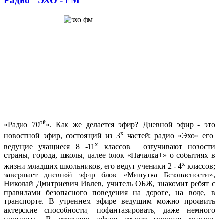
Радио "ЭХО - FM"
ой
«Радио 70
».
Как же делается эфир? Дневной эфир - это
х
новостной эфир
, состоящий из 3
частей:
радио «Эхо» его
х
ведущие учащиеся 8 -11
классов, озвучивают новости
страны, города, школы, далее блок «Началка+» о событиях в
х
жизни младших школьников, его ведут ученики 2 - 4
классов;
завершает дневной эфир блок «Минутка Безопасности»,
Николай Дмитриевич Ивлев, учитель ОБЖ, знакомит ребят с
правилами безопасного поведения на дороге, на воде, в
транспорте. В утреннем эфире ведущим можно проявить
актерские способности, пофантазировать, даже немного
пошалить. В утреннем эфире звучит хорошая музыка,