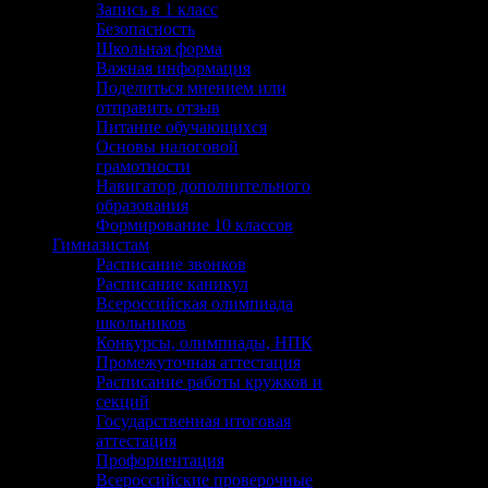
аттестации по образовательным программам основного обще
Запись в 1 класс
Безопасность
Выписка из приказа об утверждении дорожной карты ГИА
Школьная форма
Важная информация
План работы МАОУ "Гимназия № 16 "Французская" по подг
Поделиться мнением или
отправить отзыв
Памятка о порядке проведения итогового сочинения (излож
Питание обучающихся
Основы налоговой
Приказ МИНИСТЕРСТВА ПРОСВЕЩЕНИЯ РОССИЙСКОЙ ФЕДЕРАЦ
грамотности
образовательным программам среднего общего образования
Навигатор дополнительного
и науки от 4 апреля 2023 г. № 233/552
образования
Формирование 10 классов
Приказ Министерства образования Новосибирской области 
Гимназистам
основного обшего и среднего общего образования на терри
Расписание звонков
Расписание каникул
Приказ Минпросвещения России и Рособрнадзора от 11.11.2
Всероссийская олимпиада
школьников
Приказ Минпросвещения России и Рособрнадзора от 11.11.2
Конкурсы, олимпиады, НПК
Промежуточная аттестация
Приказ Минпросвещения России и Рособрнадзора от 11.11.
Расписание работы кружков и
секций
Приказ министерства образования Новосибирской области о
Государственная итоговая
аттестация
Форма заявления участника ЕГЭ/ГВЭ
Профориентация
Всероссийские проверочные