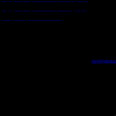
Порядок проведения ГИА-9 (новая редакция)
О выдаче медалей I и II степени
ege
.
glas
@
ege@obrnad
Официальн
т
Портал информацио
Городско
Регионал
Федеральный 