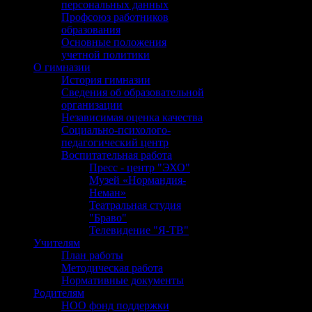
персональных данных
Профсоюз работников
образования
Основные положения
учетной политики
О гимназии
История гимназии
Сведения об образовательной
организации
Независимая оценка качества
Социально-психолого-
ДОКУМЕНТЫ И МЕТОДИЧЕСКИЕ МАТЕРИАЛЫ
педагогический центр
Воспитательная работа
Приказ Министерства образования Новосибирской области 
Пресс - центр "ЭХО"
программам основного общего и среднего общего образован
Музей «Нормандия-
Неман»
Приказ Министерства просвещения Российской Федерации и 
Театральная студия
государственной итоговой аттестации при завершении осво
"Браво"
Телевидение "Я-ТВ"
О приёме заявлений на участие в ГИА в 2026 году
Учителям
План работы
Приказ министерства образования Новосибирской области от
Методическая работа
Нормативные документы
ПРИЛОЖЕНИЕ №1 к приказу Минобразования Новосибирской
Родителям
Приказ министерства образования Новосибирской области 
НОО фонд поддержки