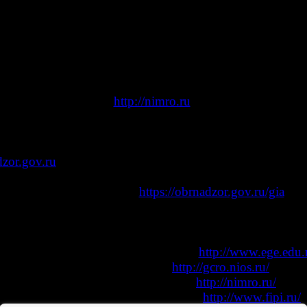
Горячая линия (
http://nimro.ru
)
8(383)347-25-73
edu
54.
ru
ЕГЭ и ГИА-9 в Новосибирской области
8(495)984-89-19
zor.gov.ru
ЕГЭ и ГИА-9 в Российской Федерации
Информационные ресурсы
ый сайт Рособрнадзора
https://obrnadzor.gov.ru/gia
елефоны "горячей линии" Рособрнадзора:
+7 (495) 984 89 19
+7 (495) 104 68 38
нной поддержки Единого экзамена
http://www.ege.edu.r
й центр развития образования
http://gcro.nios.ru/
ьный центр обработки информации
http://nimro.ru/
институт педагогических измерений
http://www.fipi.ru/