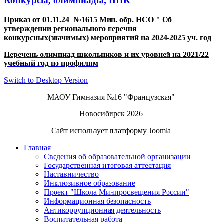
Конкурсы, олимпиады, НПК
Приказ от 01.11.24 №1615 Мин. обр. НСО " Об
утверждении регионального перечня
конкурсных(значимых) мероприятий на 2024-2025 уч. год
Перечень олимпиад школьников и их уровней на 2021/22
учебный год по профилям
Switch to Desktop Version
МАОУ Гимназия №16 "Французская"
Новосибирск 2026
Сайт использует платформу Joomla
Главная
Сведения об образовательной организации
Государственная итоговая аттестация
Наставничество
Инклюзивное образование
Проект "Школа Минпросвещения России"
Информационная безопасность
Антикоррупционная деятельность
Воспитательная работа