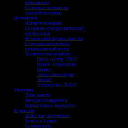
образования
Основные положения
учетной политики
О гимназии
История гимназии
Сведения об образовательной
организации
Независимая оценка качества
Социально-психолого-
педагогический центр
Воспитательная работа
Пресс - центр "ЭХО"
Музей «Нормандия-
Неман»
Театральная студия
"Браво"
Телевидение "Я-ТВ"
Учителям
План работы
Методическая работа
Нормативные документы
Родителям
НОО фонд поддержки
Запись в 1 класс
Безопасность