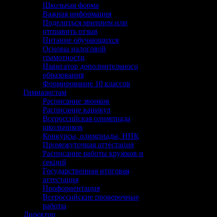
Школьная форма
Важная информация
Поделиться мнением или
отправить отзыв
Питание обучающихся
Основы налоговой
грамотности
Навигатор дополнительного
образования
Формирование 10 классов
Гимназистам
Расписание звонков
Расписание каникул
Всероссийская олимпиада
школьников
Конкурсы, олимпиады, НПК
Промежуточная аттестация
Расписание работы кружков и
секций
Государственная итоговая
аттестация
Профориентация
Всероссийские проверочные
работы
Директор