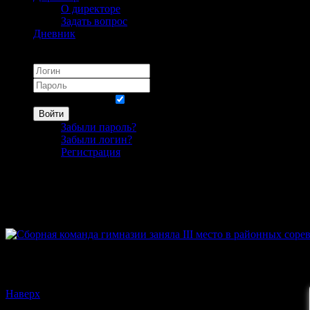
О директоре
Задать вопрос
Дневник
Логин
Запомнить меня
Войти
Забыли пароль?
Забыли логин?
Регистрация
Пятница, 09 Декабрь 2022 05:41
Сборная команда гимназии заняла III м
Прочитано
210
раз
Наверх