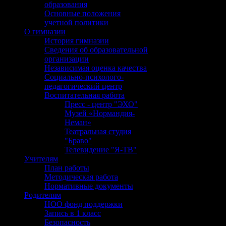
образования
Основные положения
учетной политики
О гимназии
История гимназии
Сведения об образовательной
организации
Независимая оценка качества
Социально-психолого-
педагогический центр
Воспитательная работа
Пресс - центр "ЭХО"
Музей «Нормандия-
Неман»
Театральная студия
"Браво"
Телевидение "Я-ТВ"
Учителям
План работы
Методическая работа
Нормативные документы
Родителям
НОО фонд поддержки
Запись в 1 класс
Безопасность