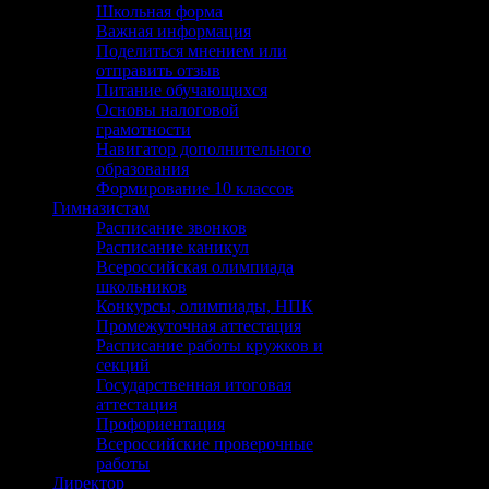
Школьная форма
Важная информация
Поделиться мнением или
отправить отзыв
Питание обучающихся
Основы налоговой
грамотности
Навигатор дополнительного
образования
Формирование 10 классов
Гимназистам
Расписание звонков
Расписание каникул
Всероссийская олимпиада
школьников
Конкурсы, олимпиады, НПК
Промежуточная аттестация
Расписание работы кружков и
секций
Государственная итоговая
аттестация
Профориентация
Всероссийские проверочные
работы
Директор