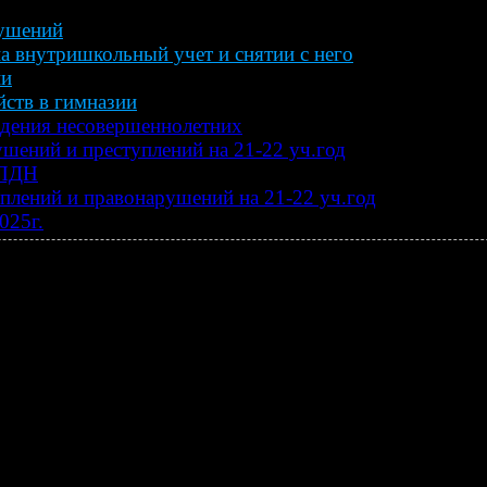
рушений
а внутришкольный учет и снятии с него
ии
ств в гимназии
едения несовершеннолетних
шений и преступлений на 21-22 уч.год
 ПДН
уплений и правонарушений на 21-22 уч.год
025г.