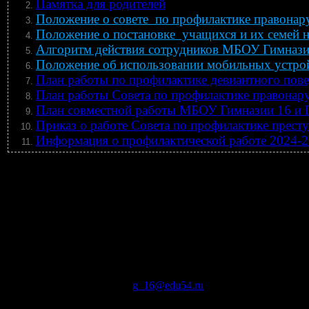
Памятка для родителей
Положение о совете по профилактике правона
Положение о постановке учащихся и их семей н
Алгоритм действия сотрудников МБОУ Гимназ
Положение об использовании мобильных устрой
План работы по профилактике девиантного пов
План работы Совета по профилактике правонару
План совместной работы МБОУ Гимназии 16 и
Приказ о работе Совета по профилактике прест
Информация о профилактической работе 2024-2
Контакты
Контакты
Банковские реквизиты
630078, г
. Новосибирск ул. Пархоменко, 2
Тел./факс:
(383) 351-79-06
электронная почта:
g_16@edu54.ru