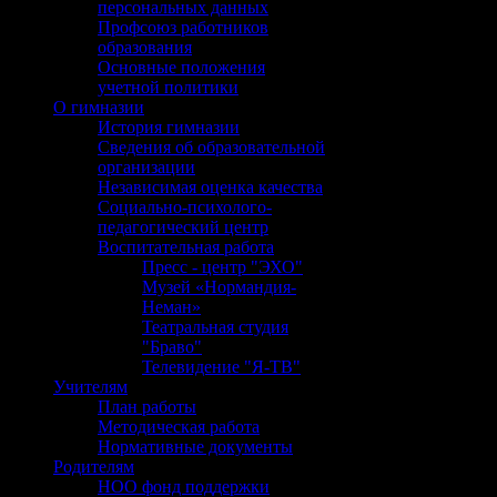
персональных данных
Профсоюз работников
образования
Основные положения
учетной политики
О гимназии
История гимназии
Сведения об образовательной
организации
Независимая оценка качества
Социально-психолого-
педагогический центр
Воспитательная работа
Пресс - центр "ЭХО"
Музей «Нормандия-
Неман»
Театральная студия
"Браво"
Телевидение "Я-ТВ"
Учителям
План работы
Методическая работа
Нормативные документы
Родителям
НОО фонд поддержки