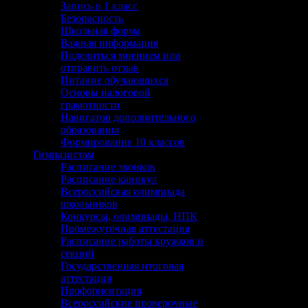
Запись в 1 класс
Безопасность
Школьная форма
Важная информация
Поделиться мнением или
отправить отзыв
Питание обучающихся
Основы налоговой
грамотности
Навигатор дополнительного
образования
Формирование 10 классов
Гимназистам
Расписание звонков
Расписание каникул
Всероссийская олимпиада
школьников
Конкурсы, олимпиады, НПК
Промежуточная аттестация
Расписание работы кружков и
секций
Государственная итоговая
аттестация
Профориентация
Всероссийские проверочные